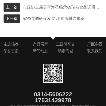
上一篇
市政协主席吴青海莅临承德瑞泰食品调研 助力山楂产业高质量发展
下一篇
省领导调研促发展 瑞泰深耕强根基
走进瑞泰
产品展示
三园两平台
厂区实景
荣誉资质
新闻动态
瑞泰商城
联系我们
0314-5606222
17531429978