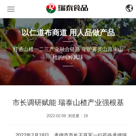
瑞泰食品
中
文
EN
以仁道布商道 用人品做产品
——
打通山楂一二三产业融合链路 守护雾灵山原生山
楂的纯粹风味
——
市长调研赋能 瑞泰山楂产业强根基
2022-02-09
浏览量：19
2022年2月18日，承德市市长王亚军一行莅临承德瑞