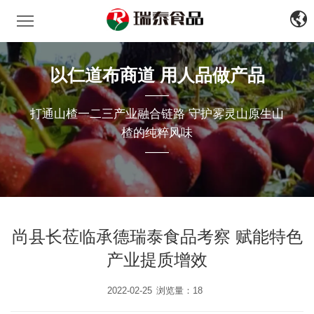
瑞泰食品
中
文
EN
以仁道布商道 用人品做产品
——
打通山楂一二三产业融合链路 守护雾灵山原生山
楂的纯粹风味
——
尚县长莅临承德瑞泰食品考察 赋能特色
产业提质增效
2022-02-25
浏览量：18