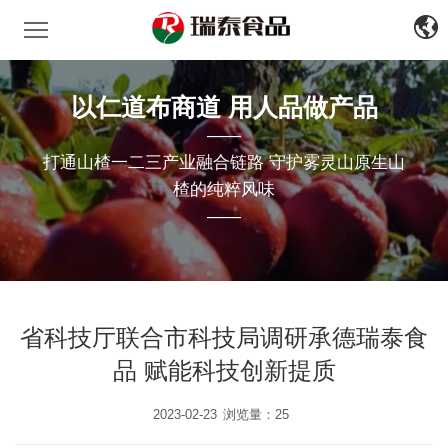
瑞泰食品
中
文
EN
以仁道布商道 用人品做产品
——
打通山楂一二三产业融合链路 守护雾灵山原生山
楂的纯粹风味
——
省科技厅联合市科技局调研承德瑞泰食
品 赋能科技创新提质
2023-02-23
浏览量：25