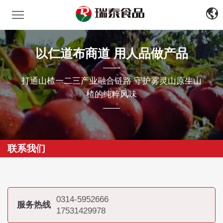
瑞泰食品
中
文
EN
以仁道布商道 用人品做产品
——
打通山楂一二三产业融合链路 守护雾灵山原生山
楂的纯粹风味
——
联系我们
0314-5952666
服务热线
17531429978