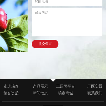
提交留言
走进瑞泰
产品展示
三园两平台
厂区实景
荣誉资质
新闻动态
瑞泰商城
联系我们