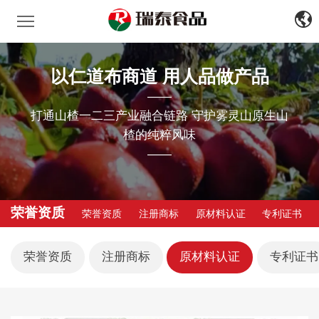
瑞泰食品
中
文
EN
以仁道布商道 用人品做产品
——
打通山楂一二三产业融合链路 守护雾灵山原生山
楂的纯粹风味
——
荣誉资质
荣誉资质
注册商标
原材料认证
专利证书
荣誉资质
注册商标
原材料认证
专利证书