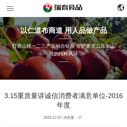
瑞泰食品
中
文
EN
以仁道布商道 用人品做产品
——
打通山楂一二三产业融合链路 守护雾灵山原生山
楂的纯粹风味
——
3.15重质量讲诚信消费者满意单位-2016
年度
2025-12-03
浏览量：17