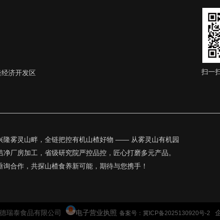
扫一
隆经济开发区
兴隆雾灵山畔，全链把控有机山楂好物 —— 从雾灵山有机园
洁净厂房加工，省级研究院严控品控，匠心打磨多元产品。
垂询合作，共探山楂食养新可能，期待与您携手！
025 承德瑞泰食品有限公司
电子营业执照
备案号：冀ICP备2025130920号-2