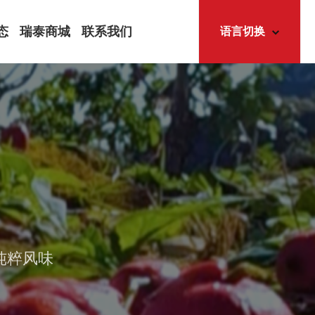
态
瑞泰商城
联系我们
语言切换
中
文
态
EN
简体中文
怀
English
道
讯
纯粹风味