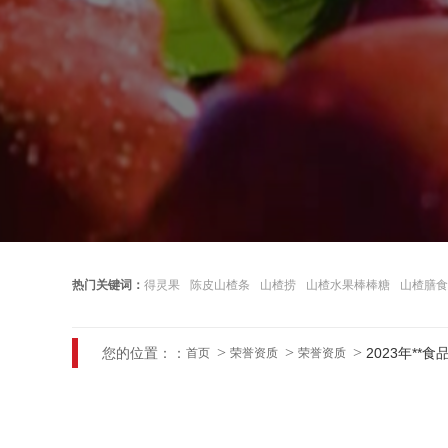
热门关键词：
得灵果
陈皮山楂条
山楂捞
山楂水果棒棒糖
山楂膳食
您的位置：：
2023年**
首页
荣誉资质
荣誉资质