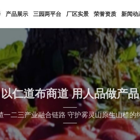
泰
产品展示
三园两平台
厂区实景
荣誉资质
新闻动
饮品罐头系列
厂区外景
荣誉资质
公司动
果脯蜜饯系列
山楂馆
注册商标
领导关
健康萃取系列
实验室
原材料认证
媒体报
特色礼盒系列
办公环境
专利证书
行业资
设备展示
体系认证
以仁道布商道 用人品做产品
——
楂一二三产业融合链路 守护雾灵山原生山楂的
——