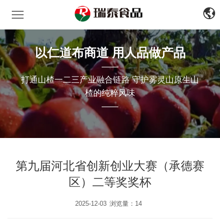
瑞泰食品
中
文
EN
以仁道布商道 用人品做产品
——
打通山楂一二三产业融合链路 守护雾灵山原生山
楂的纯粹风味
——
第九届河北省创新创业大赛（承德赛
区）二等奖奖杯
2025-12-03
浏览量：14