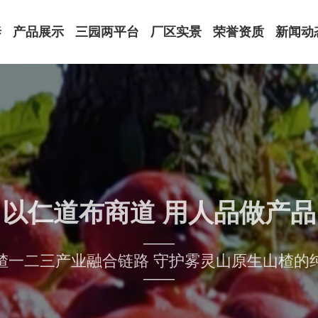
泰
产品展示
三园两平台
厂区实景
荣誉资质
新闻动
饮品罐头系列
厂区外景
荣誉资质
公司动
果脯蜜饯系列
山楂馆
注册商标
领导关
健康萃取系列
实验室
原材料认证
媒体报
特色礼盒系列
办公环境
专利证书
行业资
设备展示
体系认证
以仁道布商道 用人品做产品
——
楂一二三产业融合链路 守护雾灵山原生山楂的
——