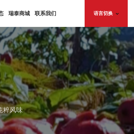
态
瑞泰商城
联系我们
语言切换
中
文
态
EN
简体中文
怀
English
道
讯
纯粹风味