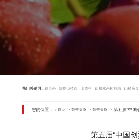
热门关键词：
得灵果
陈皮山楂条
山楂捞
山楂水果棒棒糖
山楂膳食
您的位置：：
第五届“中国
首页
荣誉资质
荣誉资质
第五届“中国