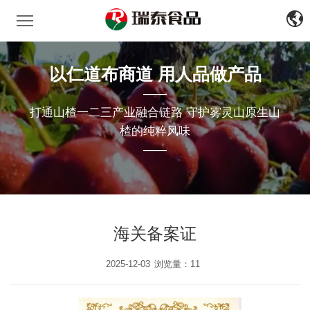
瑞泰食品
中
文
EN
以仁道布商道 用人品做产品
——
打通山楂一二三产业融合链路 守护雾灵山原生山
楂的纯粹风味
——
海关备案证
2025-12-03
浏览量：11