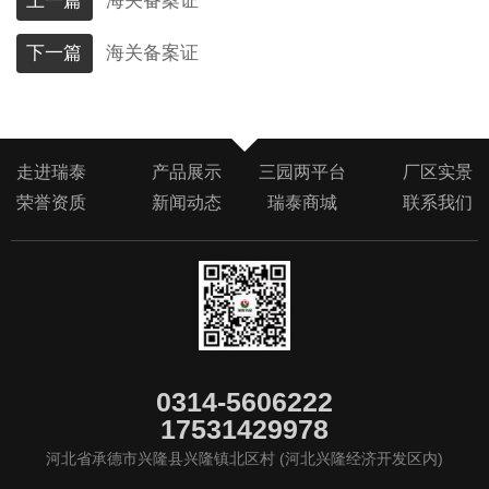
上一篇
海关备案证
下一篇
海关备案证
走进瑞泰
产品展示
三园两平台
厂区实景
荣誉资质
新闻动态
瑞泰商城
联系我们
0314-5606222
17531429978
河北省承德市兴隆县兴隆镇北区村 (河北兴隆经济开发区内)