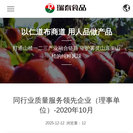
瑞泰食品
中
文
EN
以仁道布商道 用人品做产品
——
打通山楂一二三产业融合链路 守护雾灵山原生山
楂的纯粹风味
——
同行业质量服务领先企业（理事单
位）-2020年10月
2025-12-12
浏览量：12