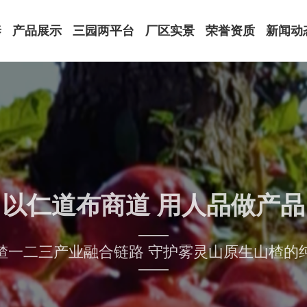
泰
产品展示
三园两平台
厂区实景
荣誉资质
新闻动
饮品罐头系列
厂区外景
荣誉资质
公司动
果脯蜜饯系列
山楂馆
注册商标
领导关
健康萃取系列
实验室
原材料认证
媒体报
特色礼盒系列
办公环境
专利证书
行业资
设备展示
体系认证
以仁道布商道 用人品做产品
——
楂一二三产业融合链路 守护雾灵山原生山楂的
——