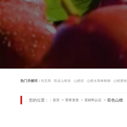
热门关键词：
得灵果
陈皮山楂条
山楂捞
山楂水果棒棒糖
山楂膳食
您的位置：：
双色山楂
首页
荣誉资质
原材料认证