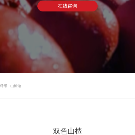
在线咨询
纤维
山楂饴
双色山楂