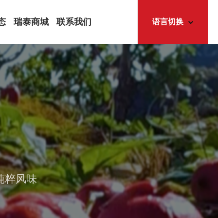
态
瑞泰商城
联系我们
语言切换
中
文
态
EN
简体中文
怀
English
道
讯
纯粹风味