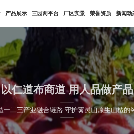
泰
产品展示
三园两平台
厂区实景
荣誉资质
新闻动
饮品罐头系列
厂区外景
荣誉资质
公司动
果脯蜜饯系列
山楂馆
注册商标
领导关
健康萃取系列
实验室
原材料认证
媒体报
特色礼盒系列
办公环境
专利证书
行业资
设备展示
体系认证
以仁道布商道 用人品做产品
——
楂一二三产业融合链路 守护雾灵山原生山楂的
——