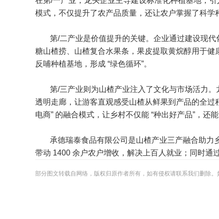
在第/一产业，龙头企业主导建设标准化种植基地，引入良
模式，不仅提升了农产品质量，还让农户掌握了科学
第/二产业是价值提升的关键。企业通过建设现代
糖山楂捞、山楂复合水果条，果皮提取黄烷醇用于健康
反哺种植基地，形成 “绿色循环”。
第/三产业则为山楂产业注入了文化与市场活力。
透明走廊，让游客直观感受山楂从鲜果到产品的全过程；
电商” 的融合模式，让乡村不仅能 “种出好产品”，还能 
承德瑞泰食品有限公司是山楂产业三产融合助力乡村
带动 1400 余户农户增收，解决上百人就业；同
部分图文转载自网络，版权归原作者所有，如有侵权请联系我们删除。