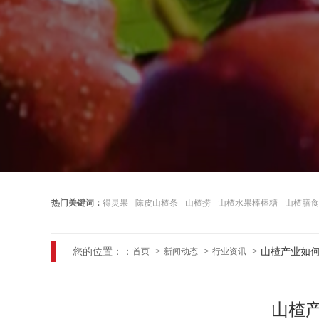
热门关键词：
得灵果
陈皮山楂条
山楂捞
山楂水果棒棒糖
山楂膳食
您的位置：：
山楂产业如何
首页
新闻动态
行业资讯
山楂