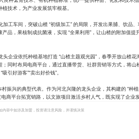
种繁育技术、有机种植标准，统/一提供种苗、化肥和技术指导，确保
种植技术，为产业发展筑牢根基。
化加工车间，突破山楂 “初级加工” 的局限，开发出果脯、饮品
产品，果核制成抗菌液，实现 “全果利用”，让山楂的附加值
龙头企业依托种植基地打造 “山楂主题观光园”，春季开放山楂
同时布局电商平台，通过直播带货、社群营销等方式，将山楂产品销
“吸引好游客”“卖出好价钱”。
振兴的典型代表。作为河北兴隆的龙头企业，其构建的 “种植产业园
时通过电商平台拓宽销路，以文旅项目激活乡村人气，既实现了企
如内容中如涉及加盟，投资请注意风险，并谨慎决策