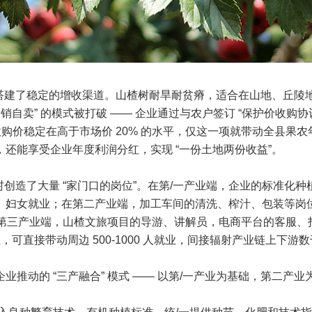
搭建了稳定的增收渠道。山楂树耐旱耐贫瘠，适合在山地、丘陵
销自卖” 的模式被打破 —— 企业通过与农户签订 “保护价收
价稳定在高于市场价 20% 的水平，仅这一项就带动全县果农年均增
还能享受企业年度利润分红，实现 “一份土地两份收益”。
创造了大量 “家门口的岗位”。在第/一产业端，企业的标准化
、妇女就业；在第二产业端，加工车间的清洗、榨汁、包装等岗
在第三产业端，山楂文旅项目的导游、讲解员，电商平台的客服、打包
可直接带动周边 500-1000 人就业，间接辐射产业链上下游
推动的 “三产融合” 模式 —— 以第/一产业为基础，第二产业为核