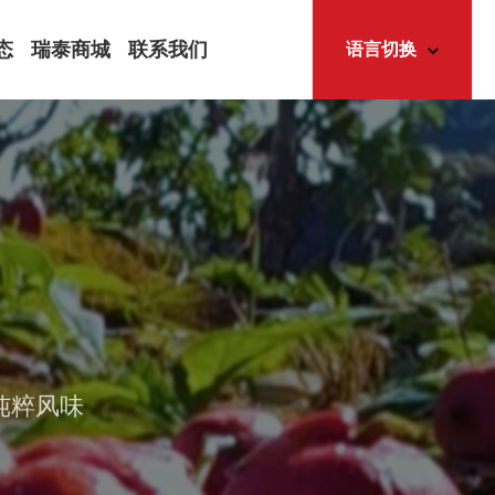
态
瑞泰商城
联系我们
语言切换
中
文
态
EN
简体中文
怀
English
道
讯
纯粹风味