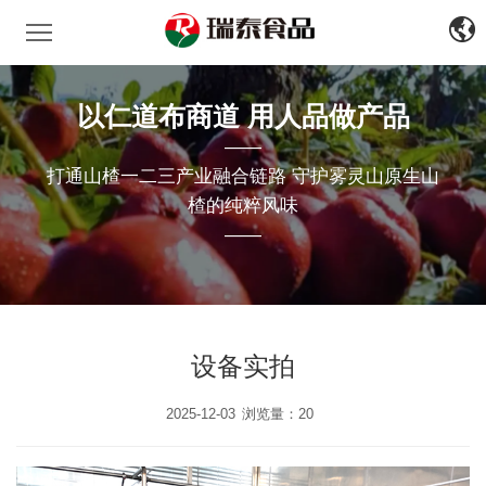
瑞泰食品
中
文
EN
以仁道布商道 用人品做产品
——
打通山楂一二三产业融合链路 守护雾灵山原生山
楂的纯粹风味
——
设备实拍
2025-12-03
浏览量：20