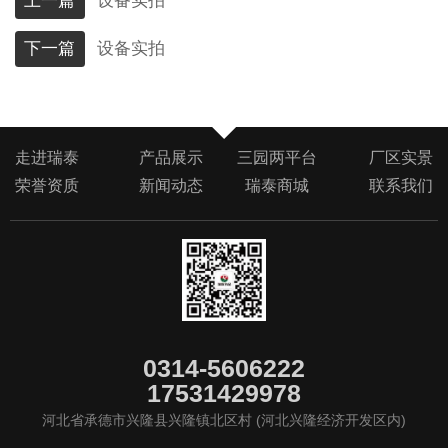
上一篇
设备实拍
下一篇
设备实拍
走进瑞泰
产品展示
三园两平台
厂区实景
荣誉资质
新闻动态
瑞泰商城
联系我们
0314-5606222
17531429978
河北省承德市兴隆县兴隆镇北区村 (河北兴隆经济开发区内)