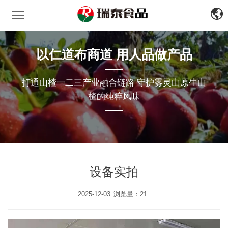
瑞泰食品
中
文
EN
以仁道布商道 用人品做产品
——
打通山楂一二三产业融合链路 守护雾灵山原生山
楂的纯粹风味
——
设备实拍
2025-12-03
浏览量：21